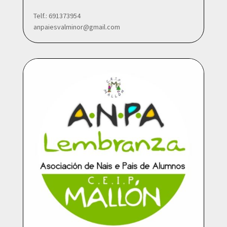
Telf.: 691373954
anpaiesvalminor@gmail.com